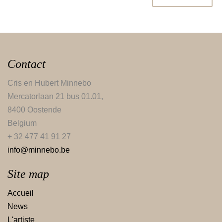
Contact
Cris en Hubert Minnebo
Mercatorlaan 21 bus 01.01,
8400 Oostende
Belgium
+ 32 477 41 91 27
info@minnebo.be
Site map
Accueil
News
L'artiste